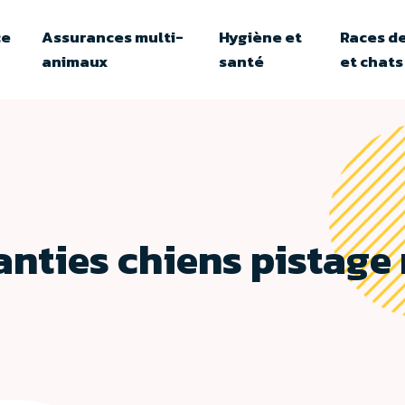
ce
Assurances multi-
Hygiène et
Races de
animaux
santé
et chats
ranties chiens pistage