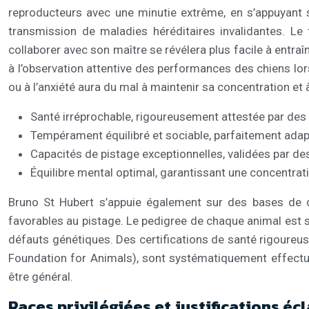
reproducteurs avec une minutie extrême, en s’appuyant su
transmission de maladies héréditaires invalidantes. Le
collaborer avec son maître se révélera plus facile à entraî
à l’observation attentive des performances des chiens lors 
ou à l’anxiété aura du mal à maintenir sa concentration et 
Santé irréprochable, rigoureusement attestée par des 
Tempérament équilibré et sociable, parfaitement adapté
Capacités de pistage exceptionnelles, validées par d
Équilibre mental optimal, garantissant une concentr
Bruno St Hubert s’appuie également sur des bases de do
favorables au pistage. Le pedigree de chaque animal est s
défauts génétiques. Des certifications de santé rigoureuse
Foundation for Animals), sont systématiquement effectué
être général.
Races privilégiées et justifications éc