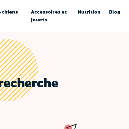
 chiens
Accessoires et
Nutrition
Blog
jouets
 recherche