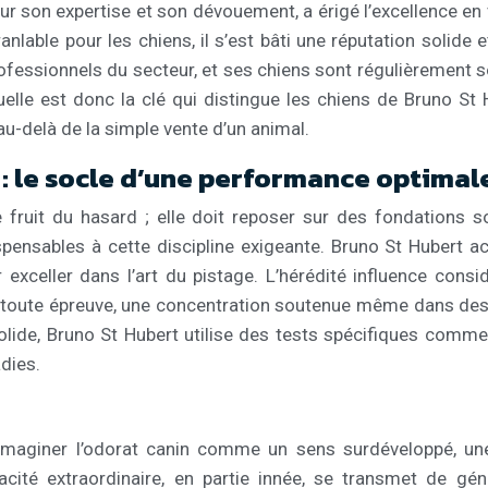
ur son expertise et son dévouement, a érigé l’excellence en 
lable pour les chiens, il s’est bâti une réputation solide
ofessionnels du secteur, et ses chiens sont régulièrement so
uelle est donc la clé qui distingue les chiens de Bruno S
 au-delà de la simple vente d’un animal.
: le socle d’une performance optimal
 fruit du hasard ; elle doit reposer sur des fondations s
ensables à cette discipline exigeante. Bruno St Hubert ac
r exceller dans l’art du pistage. L’hérédité influence cons
oute épreuve, une concentration soutenue même dans des en
solide, Bruno St Hubert utilise des tests spécifiques comme
dies.
t imaginer l’odorat canin comme un sens surdéveloppé, un
pacité extraordinaire, en partie innée, se transmet de gé