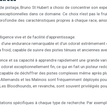
de pistage, Bruno St Hubert a choisi de concentrer son expe
xceptionnelles dans ce domaine. Ce choix n’est pas le fru
profondie des caractéristiques propres à chaque race, ainsi
ligence vive et de facilité d’apprentissage.
oté d’une endurance remarquable et d’un odorat extrêmement
à froid, capable de suivre des pistes ténues et anciennes av
ence et sa capacité à apprendre rapidement une grande varié
orat exceptionnellement fin, ce qui en fait un pisteur redou
d, capable de déchiffrer des pistes complexes même après pl
s Allemands et les Malinois sont fréquemment déployés pour
 Les Bloodhounds, en revanche, sont souvent privilégiés pour
tations spécifiques à chaque type de recherche. Par exemple