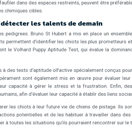
faufiler dans des espaces restreints, peuvent être préférabl
es chimiques cibles.
: détecter les talents de demain
 des pedigrees. Bruno St Hubert a mis en place un ensemble
ts permettent d’identifier les chiots les plus prometteurs 
ent le Volhard Puppy Aptitude Test, qui évalue la dominance s
 à des tests d’aptitude olfactive spécialement conçus pour é
mpérament sont également mis en œuvre pour évaluer leur ré
eur capacité à gérer le stress et la frustration. Enfin, d
humains, afin d’évaluer leur capacité à établir des liens socia
rer les chiots à leur future vie de chiens de pistage. Ils s
actions potentielles et de les habituer à travailler dans de
r à toutes les situations qu’ils pourraient rencontrer sur le t