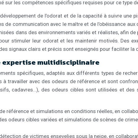
axé sur les compétences spécifiques requises pour ce type d
développement de l’odorat et de la capacité à suivre une p
s de communication avec le maître et de l’obéissance aux or
ées dans des environnements variés et réalistes, afin de pr
s pour stimuler leur odorat et les maintenir motivés. Des e
 signaux clairs et précis sont enseignés pour faciliter la
 expertise multidisciplinaire
nts spécifiques, adaptés aux différents types de recherc
s à travailler avec des odeurs de référence et sont confron
losifs, cadavres…), des odeurs cibles sont utilisées et de
 de référence et simulations en conditions réelles, en coll
des odeurs cibles variées et simulations de scènes de crime 
 détection de victimes ensevelies sous la neige, en collabo