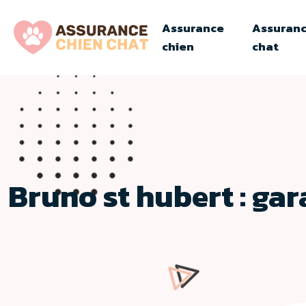
Assurance
Assuran
chien
chat
Bruno st hubert : ga