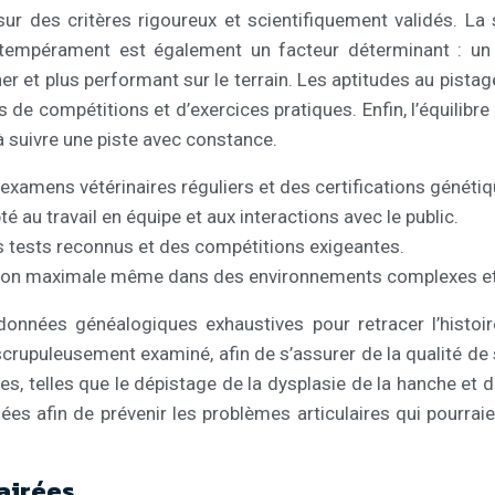
r des critères rigoureux et scientifiquement validés. La sa
 tempérament est également un facteur déterminant : un 
ner et plus performant sur le terrain. Les aptitudes au pist
de compétitions et d’exercices pratiques. Enfin, l’équilibre
à suivre une piste avec constance.
examens vétérinaires réguliers et des certifications génétiq
 au travail en équipe et aux interactions avec le public.
es tests reconnus et des compétitions exigeantes.
ation maximale même dans des environnements complexes et
nnées généalogiques exhaustives pour retracer l’histoire
crupuleusement examiné, afin de s’assurer de la qualité de
s, telles que le dépistage de la dysplasie de la hanche et 
es afin de prévenir les problèmes articulaires qui pourra
lairées