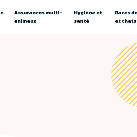
ce
Assurances multi-
Hygiène et
Races de
animaux
santé
et chats