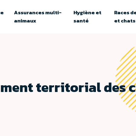
ce
Assurances multi-
Hygiène et
Races de
animaux
santé
et chats
ment territorial des 