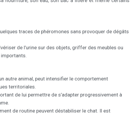
sa nourriture, son eau, son bac à litière et même certains
se quelques traces de phéromones sans provoquer de dégâts
lvériser de l’urine sur des objets, griffer des meubles ou
 importants.
’un autre animal, peut intensifier le comportement
es territoriales.
ortant de lui permettre de s’adapter progressivement à
thme.
nt de routine peuvent déstabiliser le chat. Il est