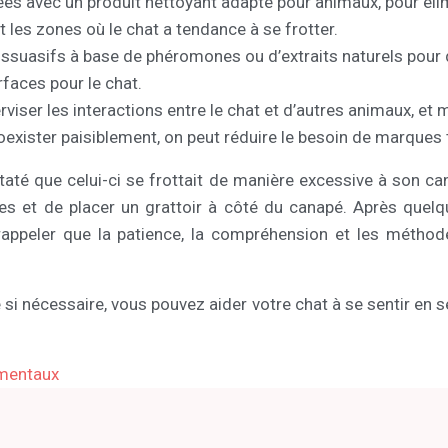
ées avec un produit nettoyant adapté pour animaux, pour éli
t les zones où le chat a tendance à se frotter.
dissuasifs à base de phéromones ou d’extraits naturels pour 
rfaces pour le chat.
rviser les interactions entre le chat et d’autres animaux, et 
xister paisiblement, on peut réduire le besoin de marques t
té que celui-ci se frottait de manière excessive à son can
nes et de placer un grattoir à côté du canapé. Après quel
e rappeler que la patience, la compréhension et les métho
re si nécessaire, vous pouvez aider votre chat à se sentir en
ementaux