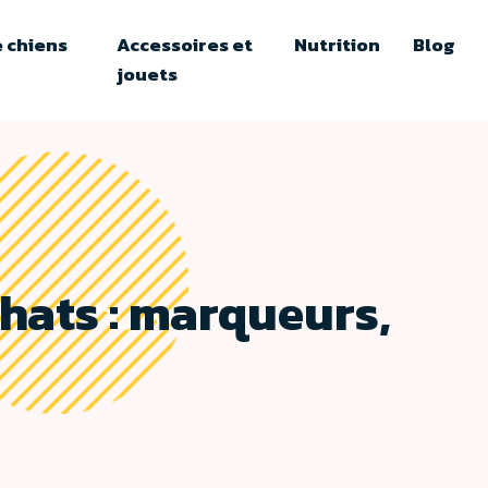
 chiens
Accessoires et
Nutrition
Blog
jouets
chats : marqueurs,