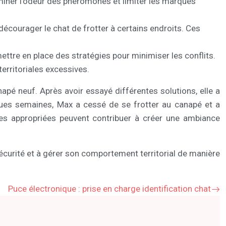
miner l’odeur des phéromones et limiter les marques
décourager le chat de frotter à certains endroits. Ces
mettre en place des stratégies pour minimiser les conflits.
erritoriales excessives.
apé neuf. Après avoir essayé différentes solutions, elle a
ques semaines, Max a cessé de se frotter au canapé et a
des appropriées peuvent contribuer à créer une ambiance
 sécurité et à gérer son comportement territorial de manière
Puce électronique : prise en charge identification chat