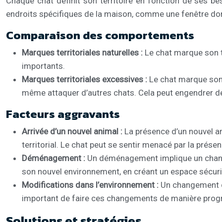
Chaque chat définit son territoire en fonction de ses bes
endroits spécifiques de la maison, comme une fenêtre don
Comparaison des comportements
Marques territoriales naturelles :
Le chat marque son t
importants.
Marques territoriales excessives :
Le chat marque son t
même attaquer d’autres chats. Cela peut engendrer d
Facteurs aggravants
Arrivée d’un nouvel animal :
La présence d’un nouvel an
territorial. Le chat peut se sentir menacé par la prése
Déménagement :
Un déménagement implique un changem
son nouvel environnement, en créant un espace sécuris
Modifications dans l’environnement :
Un changement de
important de faire ces changements de manière progres
Solutions et stratégies