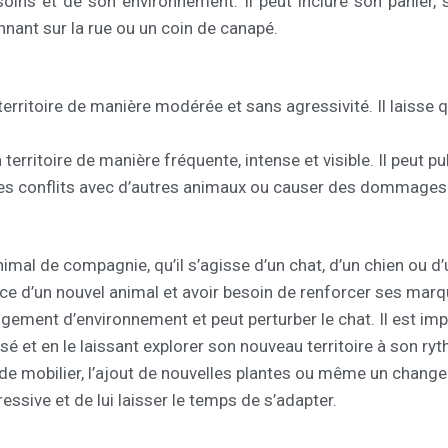
oins et de son environnement. Il peut inclure son panier, 
nant sur la rue ou un coin de canapé.
erritoire de manière modérée et sans agressivité. Il lais
erritoire de manière fréquente, intense et visible. Il peut pu
es conflits avec d’autres animaux ou causer des dommages
imal de compagnie, qu’il s’agisse d’un chat, d’un chien ou d
nce d’un nouvel animal et avoir besoin de renforcer ses marqu
ent d’environnement et peut perturber le chat. Il est imp
é et en le laissant explorer son nouveau territoire à son ry
 mobilier, l’ajout de nouvelles plantes ou même un changeme
sive et de lui laisser le temps de s’adapter.