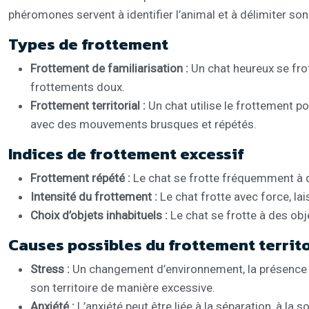
phéromones servent à identifier l’animal et à délimiter so
Types de frottement
Frottement de familiarisation :
Un chat heureux se fr
frottements doux.
Frottement territorial :
Un chat utilise le frottement p
avec des mouvements brusques et répétés.
Indices de frottement excessif
Frottement répété :
Le chat se frotte fréquemment à d
Intensité du frottement :
Le chat frotte avec force, la
Choix d’objets inhabituels :
Le chat se frotte à des ob
Causes possibles du frottement territo
Stress :
Un changement d’environnement, la présence d
son territoire de manière excessive.
Anxiété :
L’anxiété peut être liée à la séparation, à l