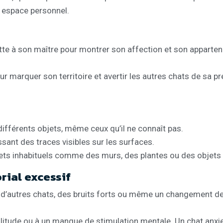
n espace personnel.
otte à son maître pour montrer son affection et son appart
our marquer son territoire et avertir les autres chats de sa 
ifférents objets, même ceux qu’il ne connaît pas.
issant des traces visibles sur les surfaces.
jets inhabituels comme des murs, des plantes ou des objets
rial excessif
’autres chats, des bruits forts ou même un changement de r
a solitude ou à un manque de stimulation mentale. Un chat an