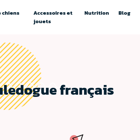
 chiens
Accessoires et
Nutrition
Blog
jouets
uledogue français