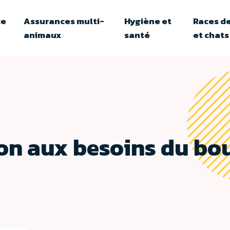
ce
Assurances multi-
Hygiène et
Races de
animaux
santé
et chats
ion aux besoins du bo