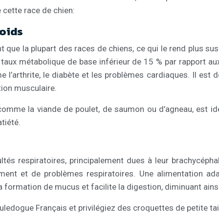
 cette race de chien:
poids
ue la plupart des races de chiens, ce qui le rend plus susce
 taux métabolique de base inférieur de 15 % par rapport au
’arthrite, le diabète et les problèmes cardiaques. Il est do
ction musculaire.
 comme la viande de poulet, de saumon ou d’agneau, est idé
tiété.
tés respiratoires, principalement dues à leur brachycéphal
fement et de problèmes respiratoires. Une alimentation ada
 formation de mucus et facilite la digestion, diminuant ainsi
ledogue Français et privilégiez des croquettes de petite tail