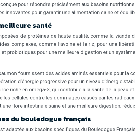
conçue pour répondre précisément aux besoins nutritionne
es innovantes pour garantir une alimentation saine et équilib
meilleure santé
posées de protéines de haute qualité, comme la viande d
des complexes, comme l’avoine et le riz, pour une libératio
s et probiotiques pour une meilleure digestion et un systè
 saumon fournissent des acides aminés essentiels pour la co
ibération d’énergie progressive pour un niveau d’énergie stabl
ce riche en oméga-3, qui contribue à la santé de la peau et d
e les cellules contre les dommages causés par les radicaux 
une flore intestinale saine et une meilleure digestion, rédui
ues du bouledogue français
t adaptée aux besoins spécifiques du Bouledogue Français. El