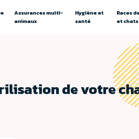
ce
Assurances multi-
Hygiène et
Races de
animaux
santé
et chats
rilisation de votre ch