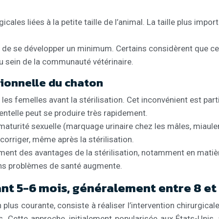
cales liées à la petite taille de l’animal. La taille plus im
de se développer un minimum. Certains considèrent que cela
 au sein de la communauté vétérinaire.
tionnelle du chaton
s femelles avant la stérilisation. Cet inconvénient est parti
telle peut se produire très rapidement.
aturité sexuelle (marquage urinaire chez les mâles, miaule
corriger, même après la stérilisation.
ement des avantages de la stérilisation, notamment en matièr
ains problèmes de santé augmente.
ant 5-6 mois, généralement entre 8 et
plus courante, consiste à réaliser l’intervention chirurgical
s. Cette approche, initialement popularisée aux États-Unis