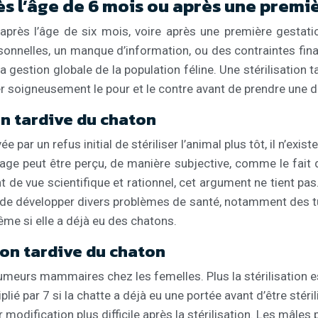
ès l’âge de 6 mois ou après une premi
e après l’âge de six mois, voire après une première gestati
onnelles, un manque d’information, ou des contraintes finan
la gestion globale de la population féline. Une stérilisatio
r soigneusement le pour et le contre avant de prendre une d
on tardive du chaton
vée par un refus initial de stériliser l’animal plus tôt, il n
age peut être perçu, de manière subjective, comme le fait d
t de vue scientifique et rationnel, cet argument ne tient pas
ue de développer divers problèmes de santé, notamment des 
ême si elle a déjà eu des chatons.
ion tardive du chaton
eurs mammaires chez les femelles. Plus la stérilisation est
ié par 7 si la chatte a déjà eu une portée avant d’être stéril
odification plus difficile après la stérilisation. Les mâles p