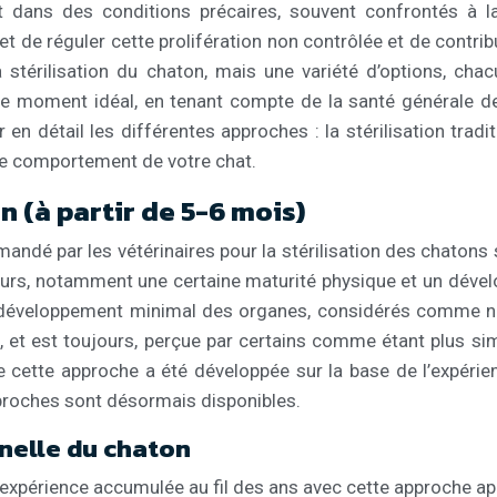
nt dans des conditions précaires, souvent confrontés à l
et de réguler cette prolifération non contrôlée et de contri
r la stérilisation du chaton, mais une variété d’options, c
r le moment idéal, en tenant compte de la santé générale d
n détail les différentes approches : la stérilisation traditio
 le comportement de votre chat.
n (à partir de 5-6 mois)
é par les vétérinaires pour la stérilisation des chatons se
teurs, notamment une certaine maturité physique et un dév
 développement minimal des organes, considérés comme néces
, et est toujours, perçue par certains comme étant plus simp
ue cette approche a été développée sur la base de l’expéri
proches sont désormais disponibles.
nnelle du chaton
xpérience accumulée au fil des ans avec cette approche appor