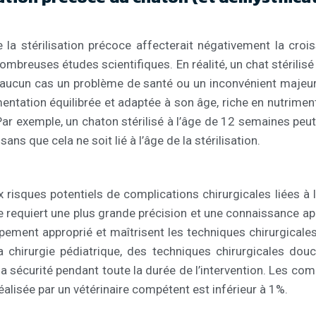
a stérilisation précoce affecterait négativement la crois
nombreuses études scientifiques. En réalité, un chat stérili
 aucun cas un problème de santé ou un inconvénient majeur
entation équilibrée et adaptée à son âge, riche en nutrimen
 Par exemple, un chaton stérilisé à l’âge de 12 semaines peu
ans que cela ne soit lié à l’âge de la stérilisation.
isques potentiels de complications chirurgicales liées à la 
lle requiert une plus grande précision et une connaissance a
pement approprié et maîtrisent les techniques chirurgicales
a chirurgie pédiatrique, des techniques chirurgicales dou
a sécurité pendant toute la durée de l’intervention. Les com
éalisée par un vétérinaire compétent est inférieur à 1%.