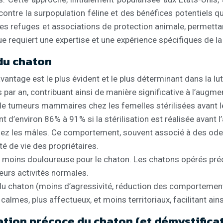
contre la surpopulation féline et des bénéfices potentiels q
es refuges et associations de protection animale, permetta
e requiert une expertise et une expérience spécifiques de la 
 du chaton
ntage est le plus évident et le plus déterminant dans la lut
 par an, contribuant ainsi de manière significative à l’augm
de tumeurs mammaires chez les femelles stérilisées avant l
d’environ 86% à 91% si la stérilisation est réalisée avant l
chez les mâles. Ce comportement, souvent associé à des od
té de vie des propriétaires.
t moins douloureuse pour le chaton. Les chatons opérés pré
eurs activités normales.
du chaton (moins d’agressivité, réduction des comportements
calmes, plus affectueux, et moins territoriaux, facilitant ains
sation précoce du chaton (et démystific