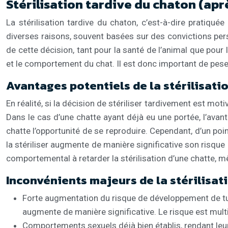
Stérilisation tardive du chaton (apr
La stérilisation tardive du chaton, c’est-à-dire pratiqué
diverses raisons, souvent basées sur des convictions pers
de cette décision, tant pour la santé de l’animal que pour 
et le comportement du chat. Il est donc important de pese
Avantages potentiels de la stérilisati
En réalité, si la décision de stériliser tardivement est moti
Dans le cas d’une chatte ayant déjà eu une portée, l’avant
chatte l’opportunité de se reproduire. Cependant, d’un poin
la stériliser augmente de manière significative son risq
comportemental à retarder la stérilisation d’une chatte, m
Inconvénients majeurs de la stérilisat
Forte augmentation du risque de développement de tum
augmente de manière significative. Le risque est multipl
Comportements sexuels déjà bien établis, rendant leur m