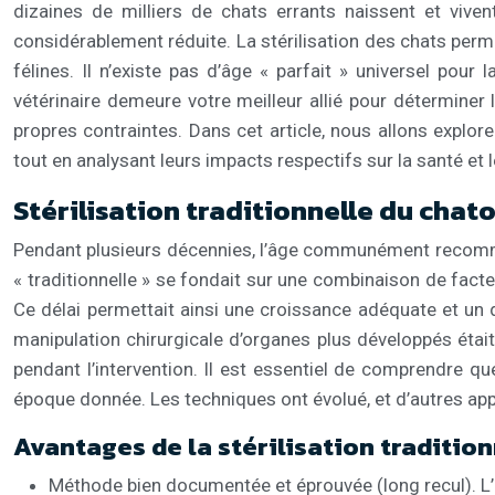
dizaines de milliers de chats errants naissent et vive
considérablement réduite. La stérilisation des chats perm
félines. Il n’existe pas d’âge « parfait » universel pou
vétérinaire demeure votre meilleur allié pour détermine
propres contraintes. Dans cet article, nous allons explorer e
tout en analysant leurs impacts respectifs sur la santé et
Stérilisation traditionnelle du chato
Pendant plusieurs décennies, l’âge communément recommand
« traditionnelle » se fondait sur une combinaison de fac
Ce délai permettait ainsi une croissance adéquate et un
manipulation chirurgicale d’organes plus développés était
pendant l’intervention. Il est essentiel de comprendre q
époque donnée. Les techniques ont évolué, et d’autres ap
Avantages de la stérilisation traditio
Méthode bien documentée et éprouvée (long recul). L’e