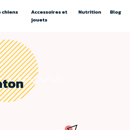
 chiens
Accessoires et
Nutrition
Blog
jouets
aton