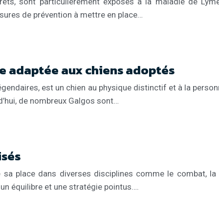
rêts, sont particulièrement exposés à la maladie de Lyme,
ures de prévention à mettre en place…
ce adaptée aux chiens adoptés
endaires, est un chien au physique distinctif et à la personn
urd’hui, de nombreux Galgos sont…
isés
uve sa place dans diverses disciplines comme le combat, la 
n équilibre et une stratégie pointus….