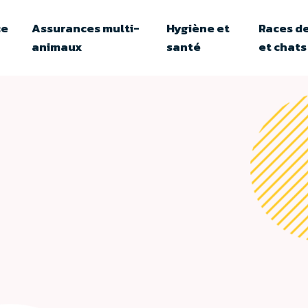
ce
Assurances multi-
Hygiène et
Races de
animaux
santé
et chats