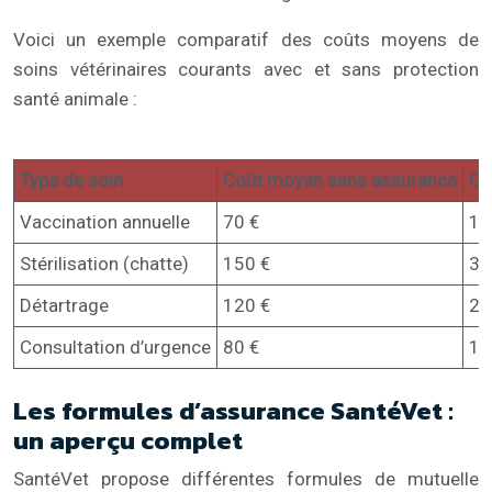
Voici un exemple comparatif des coûts moyens de
soins vétérinaires courants avec et sans protection
santé animale :
Type de soin
Coût moyen sans assurance
Co
Vaccination annuelle
70 €
14
Stérilisation (chatte)
150 €
30
Détartrage
120 €
24
Consultation d’urgence
80 €
16
Les formules d’assurance SantéVet :
un aperçu complet
SantéVet propose différentes formules de mutuelle