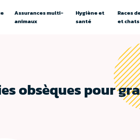
ce
Assurances multi-
Hygiène et
Races de
animaux
santé
et chats
ties obsèques pour gr