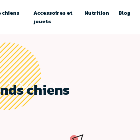
 chiens
Accessoires et
Nutrition
Blog
jouets
ands chiens