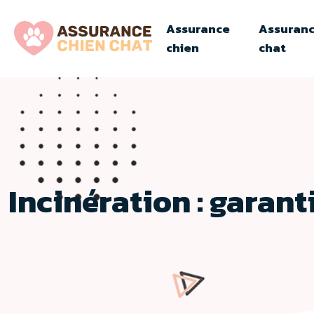
Assurance
Assuran
chien
chat
Incinération : garan