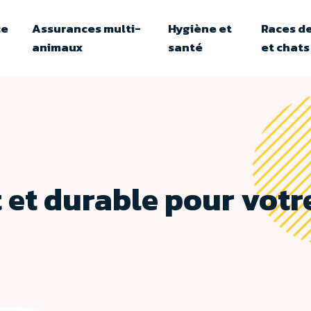
ce
Assurances multi-
Hygiène et
Races de
animaux
santé
et chats
nt et durable pour vo