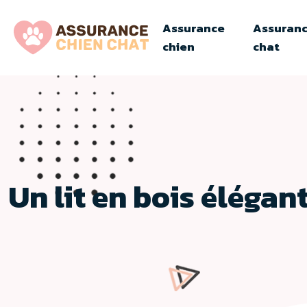
Assurance
Assuran
chien
chat
Un lit en bois éléga