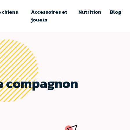
 chiens
Accessoires et
Nutrition
Blog
jouets
tre compagnon