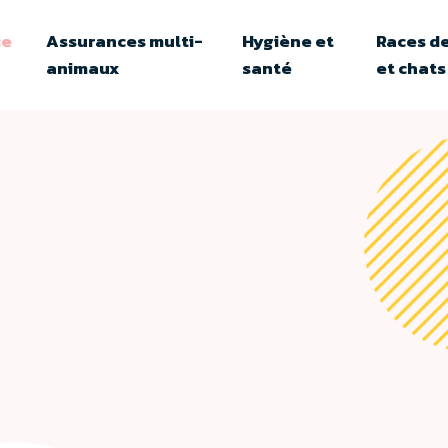
ce
Assurances multi-
Hygiène et
Races de
animaux
santé
et chats